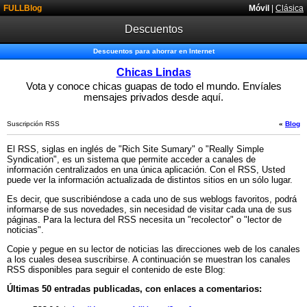
FULLBlog
Móvil
|
Clásica
Descuentos
Descuentos para ahorrar en Internet
Chicas Lindas
Vota y conoce chicas guapas de todo el mundo. Envíales
mensajes privados desde aquí.
Suscripción RSS
«
Blog
El RSS, siglas en inglés de "Rich Site Sumary" o "Really Simple
Syndication", es un sistema que permite acceder a canales de
información centralizados en una única aplicación. Con el RSS, Usted
puede ver la información actualizada de distintos sitios en un sólo lugar.
Es decir, que suscribiéndose a cada uno de sus weblogs favoritos, podrá
informarse de sus novedades, sin necesidad de visitar cada una de sus
páginas. Para la lectura del RSS necesita un "recolector" o "lector de
noticias".
Copie y pegue en su lector de noticias las direcciones web de los canales
a los cuales desea suscribirse. A continuación se muestran los canales
RSS disponibles para seguir el contenido de este Blog:
Últimas 50 entradas publicadas, con enlaces a comentarios: