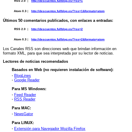
RSS 2.0
|
http://descuentos.fullblog.es/?rss=1
Atom 0.3
|
http://descuentos.fullblog.es/?rss=1&formato=atom
Últimos 50 comentarios publicados, con enlaces a entradas:
RSS 2.0
|
http://descuentos.fullblog.es/?rss=2
Atom 0.3
|
http://descuentos.fullblog.es/?rss=2&formato=atom
Los Canales RSS son direcciones web que brindan información en
formato XML, para que sea interpretada por su lector de noticias.
Lectores de noticias recomendados
Basados en Web (no requieren instalación de software):
·
BlogLines
·
Google Reader
Para MS Windows:
·
Feed Reader
·
RSS Reader
Para MAC:
·
NewsGator
Para LINUX:
·
Extensión para Navegador Mozilla Firefox